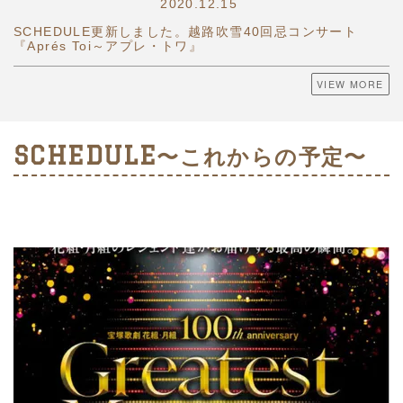
2020.12.15
SCHEDULE更新しました。越路吹雪40回忌コンサート
『Aprés Toi～アプレ・トワ』
VIEW MORE
SCHEDULE
〜これからの予定〜